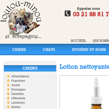
Appelez nous
03 21 88 61 
ACCUEIL
QUI SOMM
CHIENS
CHATS
HYGIÈNE ET SOINS
Lotion nettoyante
CHIENS
Alimentations
Friandises
Jouets
Dressages
Gamelles
Vêtements
Laisseries
Niches