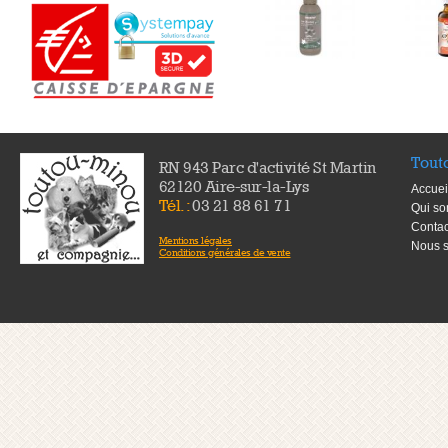
Tout
RN 943 Parc d'activité St Martin
62120 Aire-sur-la-Lys
Accuei
Tél. :
03 21 88 61 71
Qui s
Contac
Mentions légales
Nous s
Conditions générales de vente