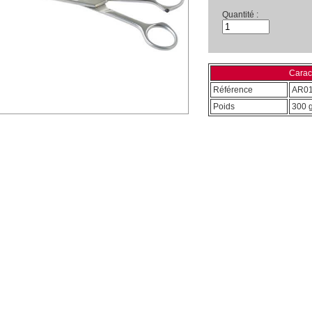
Quantité :
Caract
Référence
AR0
Poids
300 