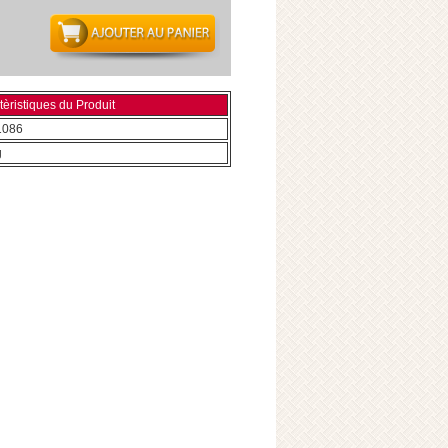
èristiques du Produit
1086
g