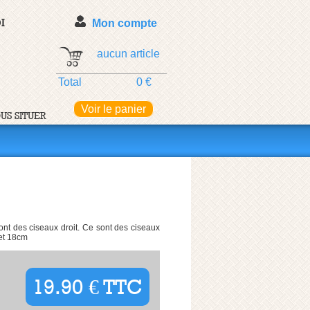
I
Mon compte
aucun article
Total
0 €
Voir le panier
US SITUER
ont des ciseaux droit. Ce sont des ciseaux
 et 18cm
19.90 € TTC