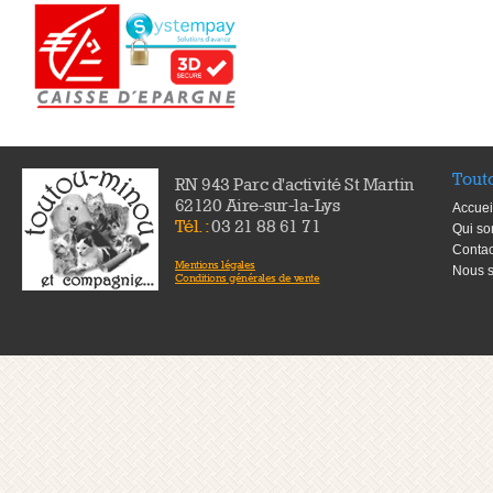
Tout
RN 943 Parc d'activité St Martin
62120 Aire-sur-la-Lys
Accuei
Tél. :
03 21 88 61 71
Qui s
Contac
Mentions légales
Nous s
Conditions générales de vente