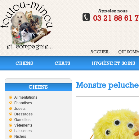
Appelez nous
03 21 88 61 
ACCUEIL
QUI SOMM
CHIENS
CHATS
HYGIÈNE ET SOINS
Monstre peluche
CHIENS
Alimentations
Friandises
Jouets
Dressages
Gamelles
Vêtements
Laisseries
Niches