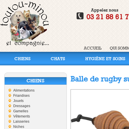
Appelez nous
03 21 88 61 
ACCUEIL
QUI SOMM
CHIENS
CHATS
HYGIÈNE ET SOINS
Balle de rugby su
CHIENS
Alimentations
Friandises
Jouets
Dressages
Gamelles
Vêtements
Laisseries
Niches