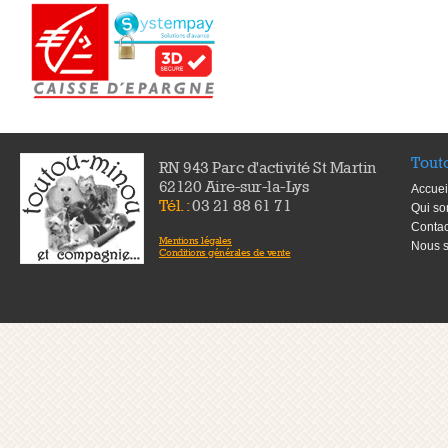
Tout
RN 943 Parc d'activité St Martin
62120 Aire-sur-la-Lys
Accuei
Tél. :
03 21 88 61 71
Qui s
Contac
Mentions légales
Nous s
Conditions générales de vente