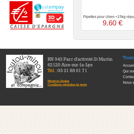
Pipettes pour chien <15kg répu
9.60 €
Tout
RN 943 Parc d'activité St Martin
62120 Aire-sur-la-Lys
Accuei
Tél. :
03 21 88 61 71
Qui s
Contac
Mentions légales
Nous s
Conditions générales de vente