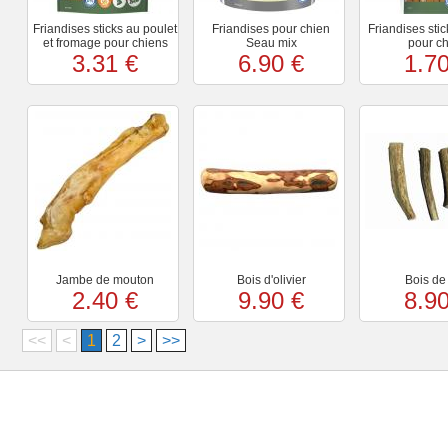
Friandises sticks au poulet
Friandises pour chien
Friandises stic
et fromage pour chiens
Seau mix
pour c
3.31 €
6.90 €
1.70
Jambe de mouton
Bois d'olivier
Bois de 
2.40 €
9.90 €
8.90
<<
<
1
2
>
>>