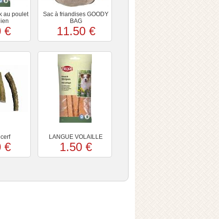
k au poulet
Sac à friandises GOODY
hien
BAG
 €
11.50 €
cerf
LANGUE VOLAILLE
 €
1.50 €