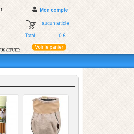
I
Mon compte
aucun article
Total
0 €
Voir le panier
US SITUER