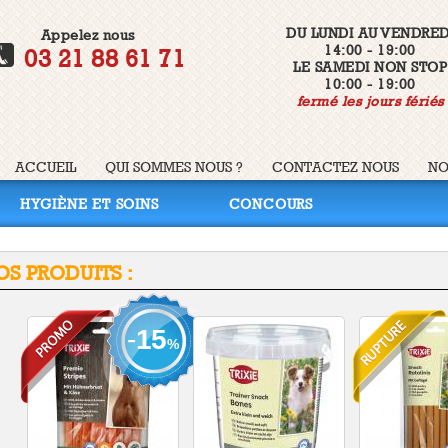
DU LUNDI AU VENDRED
Appelez nous
14:00 - 19:00
03 21 88 61 71
LE SAMEDI NON STOP
10:00 - 19:00
fermé les jours fériés
ACCUEIL
QUI SOMMES NOUS ?
CONTACTEZ NOUS
NO
HYGIÈNE ET SOINS
CONCOURS
OS PRODUITS :
-
15
%