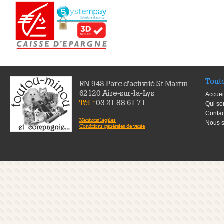
Tout
RN 943 Parc d'activité St Martin
62120 Aire-sur-la-Lys
Accuei
Tél. :
03 21 88 61 71
Qui s
Contac
Mentions légales
Nous s
Conditions générales de vente