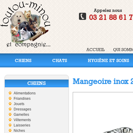
Appelez nous
03 21 88 61 
ACCUEIL
QUI SOMM
CHIENS
CHATS
HYGIÈNE ET SOINS
Mangeoire inox 2
CHIENS
Alimentations
Friandises
Jouets
Dressages
Gamelles
Vêtements
Laisseries
Niches